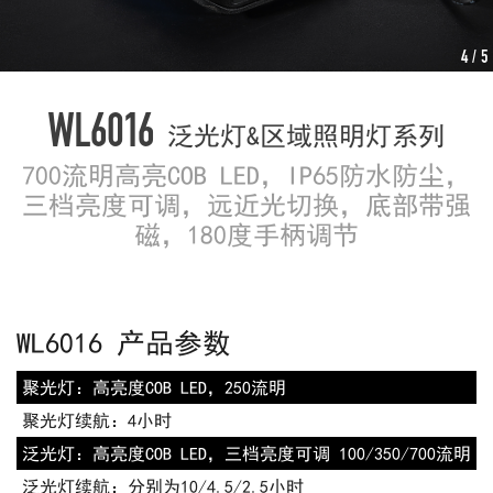
4
/ 5
WL6016
泛光灯&区域照明灯系列
700流明高亮COB LED，IP65防水防尘，
三档亮度可调，远近光切换，底部带强
磁，180度手柄调节
WL6016 产品参数
聚光灯：
高亮度COB LED，250流明
聚光灯续航：
4小时
泛光灯：
高亮度COB LED，三档亮度可调 100/350/700流明
泛光灯续航：
分别为10/4.5/2.5小时